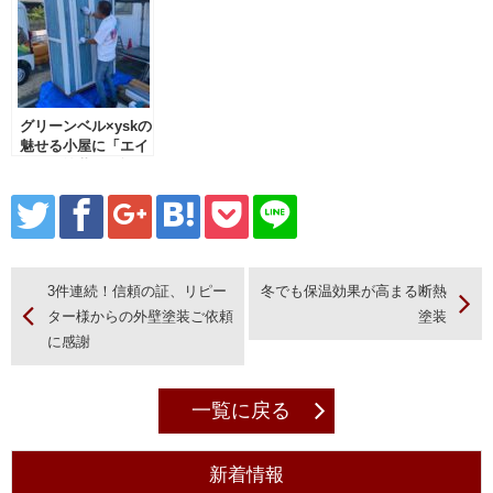
500
グリーンベル×yskの
魅せる小屋に「エイ
ジング塗装」を施し
ます！｜有限会社タ
ケガワ塗装
3件連続！信頼の証、リピー
冬でも保温効果が高まる断熱
ター様からの外壁塗装ご依頼
塗装
に感謝
一覧に戻る
新着情報