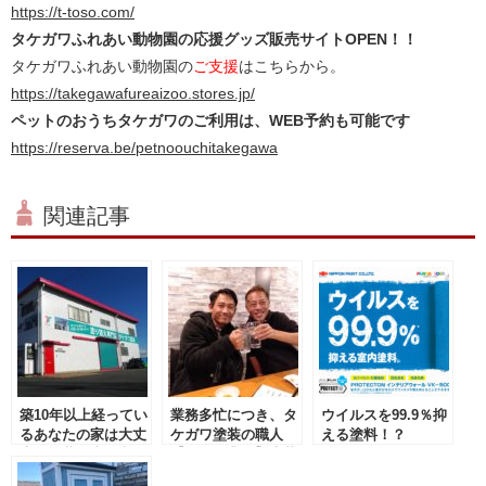
https://t-toso.com/
タケガワふれあい動物園の応援グッズ販売サイトOPEN！！
タケガワふれあい動物園の
ご支援
はこちらから。
https://takegawafureaizoo.stores.jp/
ペットのおうちタケガワのご利用は、WEB予約も可能です
https://reserva.be/petnoouchitakegawa
関連記事
築10年以上経ってい
業務多忙につき、タ
ウイルスを99.9％抑
るあなたの家は大丈
ケガワ塗装の職人
える塗料！？
夫？塗装工事が必要
【現場作業員】大募
PROTECTON イン
な5つのサイン！
集！！
テリアウォール VK-