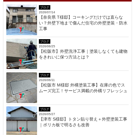
ブログ
2026/07/14
【奈良県 T様邸】コーキングだけでは直らな
い？外壁下地まで傷んだ住宅の外壁塗装・防水
工事
ブログ
2026/06/25
【松阪市】外壁洗浄工事｜塗装しなくても建物
をきれいに保つ方法とは？
ブログ
2026/06/11
【松阪市 M様邸 外構塗装工事】在庫の色でス
ムーズ完工！サービス満載の外構リフレッシュ
ブログ
2026/05/27
【津市 S様邸】トタン貼り替え＋外壁塗装工事
｜ポリカ板で明るさも改善