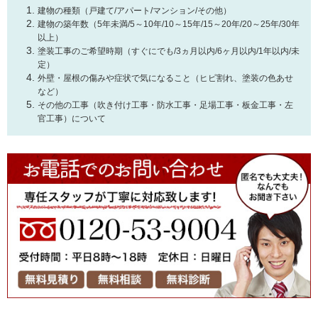
建物の種類（戸建て/アパート/マンション/その他）
建物の築年数（5年未満/5～10年/10～15年/15～20年/20～25年/30年
以上）
塗装工事のご希望時期（すぐにでも/3ヵ月以内/6ヶ月以内/1年以内/未
定）
外壁・屋根の傷みや症状で気になること（ヒビ割れ、塗装の色あせ
など）
その他の工事（吹き付け工事・防水工事・足場工事・板金工事・左
官工事）について