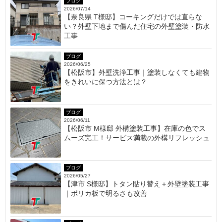
ブログ
2026/07/14
【奈良県 T様邸】コーキングだけでは直らな
い？外壁下地まで傷んだ住宅の外壁塗装・防水
工事
ブログ
2026/06/25
【松阪市】外壁洗浄工事｜塗装しなくても建物
をきれいに保つ方法とは？
ブログ
2026/06/11
【松阪市 M様邸 外構塗装工事】在庫の色でス
ムーズ完工！サービス満載の外構リフレッシュ
ブログ
2026/05/27
【津市 S様邸】トタン貼り替え＋外壁塗装工事
｜ポリカ板で明るさも改善