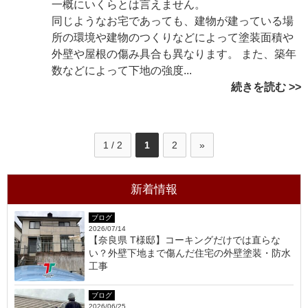
一概にいくらとは言えません。
同じようなお宅であっても、建物が建っている場
所の環境や建物のつくりなどによって塗装面積や
外壁や屋根の傷み具合も異なります。 また、築年
数などによって下地の強度...
続きを読む
1 / 2
1
2
»
新着情報
ブログ
2026/07/14
【奈良県 T様邸】コーキングだけでは直らな
い？外壁下地まで傷んだ住宅の外壁塗装・防水
工事
ブログ
2026/06/25