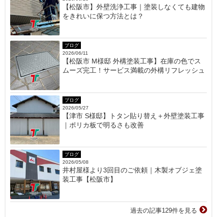
【松阪市】外壁洗浄工事｜塗装しなくても建物
をきれいに保つ方法とは？
ブログ
2026/06/11
【松阪市 M様邸 外構塗装工事】在庫の色でス
ムーズ完工！サービス満載の外構リフレッシュ
ブログ
2026/05/27
【津市 S様邸】トタン貼り替え＋外壁塗装工事
｜ポリカ板で明るさも改善
ブログ
2026/05/08
井村屋様より3回目のご依頼｜木製オブジェ塗
装工事【松阪市】
過去の記事129件を見る