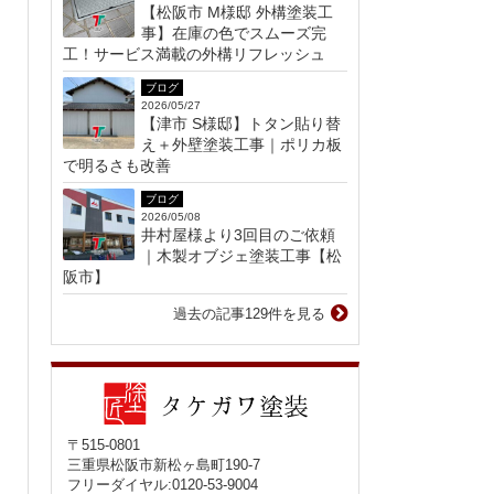
【松阪市 M様邸 外構塗装工
事】在庫の色でスムーズ完
工！サービス満載の外構リフレッシュ
ブログ
2026/05/27
【津市 S様邸】トタン貼り替
え＋外壁塗装工事｜ポリカ板
で明るさも改善
ブログ
2026/05/08
井村屋様より3回目のご依頼
｜木製オブジェ塗装工事【松
阪市】
過去の記事129件を見る
〒515-0801
三重県松阪市新松ヶ島町190-7
フリーダイヤル:0120-53-9004