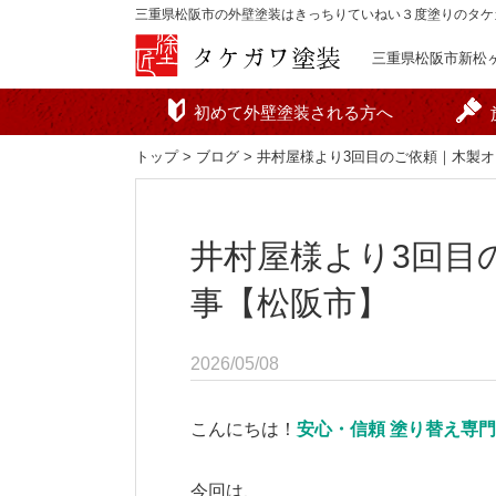
三重県松阪市の外壁塗装はきっちりていねい３度塗りのタケ
三重県松阪市新松ヶ島
初めて外壁塗装される方へ
トップ
>
ブログ
> 井村屋様より3回目のご依頼｜木製
井村屋様より3回目
事【松阪市】
2026/05/08
こんにちは！
安心・信頼 塗り替え専
今回は、