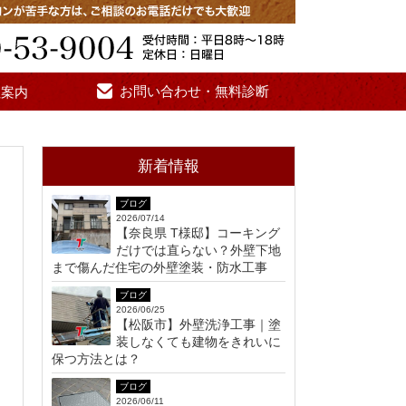
お問い合わせ・無料診断
社案内
新着情報
ブログ
2026/07/14
【奈良県 T様邸】コーキング
だけでは直らない？外壁下地
まで傷んだ住宅の外壁塗装・防水工事
ブログ
2026/06/25
【松阪市】外壁洗浄工事｜塗
装しなくても建物をきれいに
保つ方法とは？
ブログ
2026/06/11