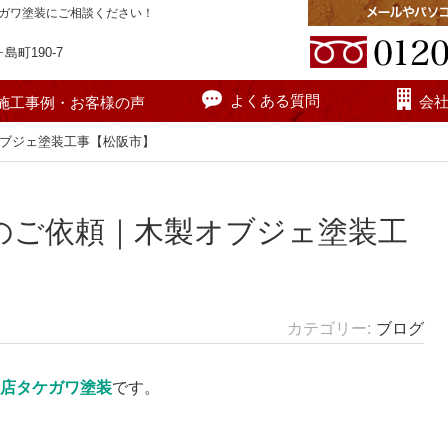
ガワ塗装にご相談ください！
町190-7
よくある質問
会
施工事例・お客様の声
オブジェ塗装工事【松阪市】
のご依頼｜木製オブジェ塗装工
カテゴリー
ブログ
門店タケガワ塗装
です。