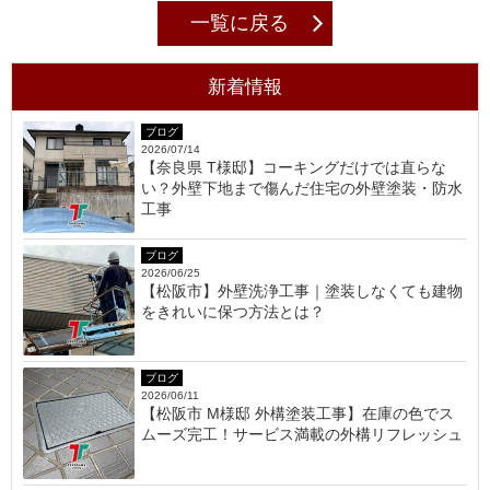
一覧に戻る
新着情報
ブログ
2026/07/14
【奈良県 T様邸】コーキングだけでは直らな
い？外壁下地まで傷んだ住宅の外壁塗装・防水
工事
ブログ
2026/06/25
【松阪市】外壁洗浄工事｜塗装しなくても建物
をきれいに保つ方法とは？
ブログ
2026/06/11
【松阪市 M様邸 外構塗装工事】在庫の色でス
ムーズ完工！サービス満載の外構リフレッシュ