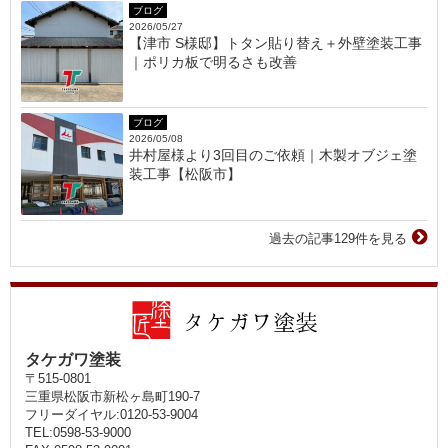
ブログ
2026/05/27
【津市 S様邸】トタン貼り替え＋外壁塗装工事
｜ポリカ板で明るさも改善
ブログ
2026/05/08
井村屋様より3回目のご依頼｜木製オブジェ塗
装工事【松阪市】
過去の記事129件を見る
タケガワ塗装
〒515-0801
三重県松阪市新松ヶ島町190-7
フリーダイヤル:0120-53-9004
TEL:0598-53-9000