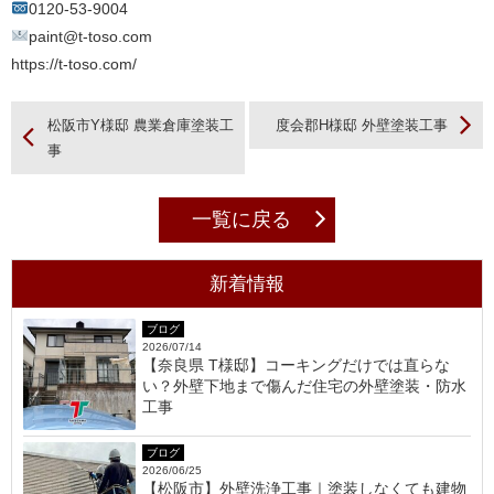
0120-53-9004
paint@t-toso.com
https://t-toso.com/
松阪市Y様邸 農業倉庫塗装工
度会郡H様邸 外壁塗装工事
事
一覧に戻る
新着情報
ブログ
2026/07/14
【奈良県 T様邸】コーキングだけでは直らな
い？外壁下地まで傷んだ住宅の外壁塗装・防水
工事
ブログ
2026/06/25
【松阪市】外壁洗浄工事｜塗装しなくても建物