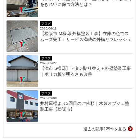
をきれいに保つ方法とは？
ブログ
2026/06/11
【松阪市 M様邸 外構塗装工事】在庫の色でス
ムーズ完工！サービス満載の外構リフレッシュ
ブログ
2026/05/27
【津市 S様邸】トタン貼り替え＋外壁塗装工事
｜ポリカ板で明るさも改善
ブログ
2026/05/08
井村屋様より3回目のご依頼｜木製オブジェ塗
装工事【松阪市】
過去の記事129件を見る