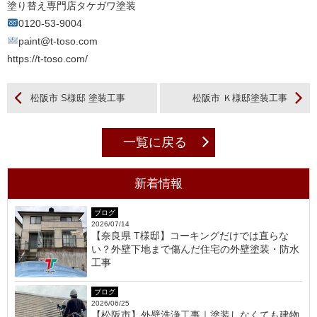
塗り替え専門店タケガワ塗装
0120-53-9004
paint@t-toso.com
https://t-toso.com/
松阪市 S様邸 塗装工事
松阪市 Ｋ様邸塗装工事
一覧に戻る
新着情報
ブログ
2026/07/14
【奈良県 T様邸】コーキングだけでは直らな
い？外壁下地まで傷んだ住宅の外壁塗装・防水
工事
ブログ
2026/06/25
【松阪市】外壁洗浄工事｜塗装しなくても建物