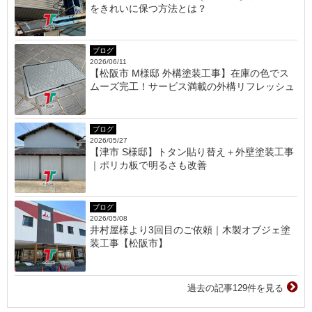
をきれいに保つ方法とは？
ブログ
2026/06/11
【松阪市 M様邸 外構塗装工事】在庫の色でス
ムーズ完工！サービス満載の外構リフレッシュ
ブログ
2026/05/27
【津市 S様邸】トタン貼り替え＋外壁塗装工事
｜ポリカ板で明るさも改善
ブログ
2026/05/08
井村屋様より3回目のご依頼｜木製オブジェ塗
装工事【松阪市】
過去の記事129件を見る