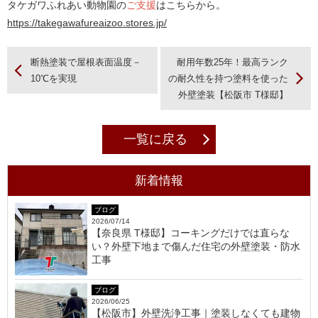
タケガワふれあい動物園の
ご支援
はこちらから。
https://takegawafureaizoo.stores.jp/
断熱塗装で屋根表面温度－
耐用年数25年！最高ランク
10℃を実現
の耐久性を持つ塗料を使った
外壁塗装【松阪市 T様邸】
一覧に戻る
新着情報
ブログ
2026/07/14
【奈良県 T様邸】コーキングだけでは直らな
い？外壁下地まで傷んだ住宅の外壁塗装・防水
工事
ブログ
2026/06/25
【松阪市】外壁洗浄工事｜塗装しなくても建物