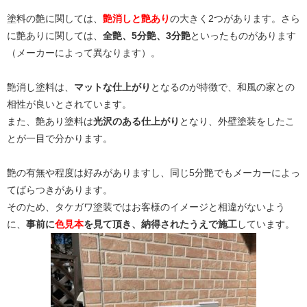
塗料の艶に関しては、
艶消しと艶あり
の大きく2つがあります。さら
に艶ありに関しては、
全艶、5分艶、3分艶
といったものがあります
（メーカーによって異なります）。
艶消し塗料は、
マットな仕上がり
となるのが特徴で、和風の家との
相性が良いとされています。
また、艶あり塗料は
光沢のある仕上がり
となり、外壁塗装をしたこ
とが一目で分かります。
艶の有無や程度は好みがありますし、同じ5分艶でもメーカーによっ
てばらつきがあります。
そのため、タケガワ塗装ではお客様のイメージと相違がないよう
に、
事前に
色見本
を見て頂き、納得されたうえで施工
しています。