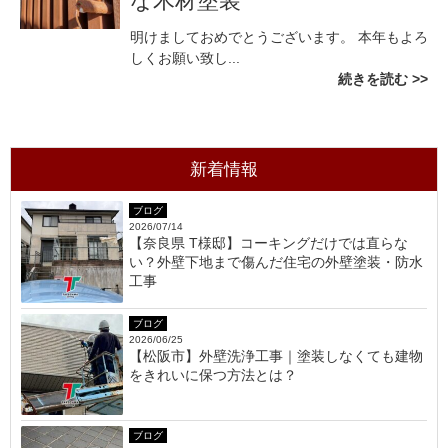
な木材塗装
明けましておめでとうございます。 本年もよろ
しくお願い致し...
続きを読む
新着情報
ブログ
2026/07/14
【奈良県 T様邸】コーキングだけでは直らな
い？外壁下地まで傷んだ住宅の外壁塗装・防水
工事
ブログ
2026/06/25
【松阪市】外壁洗浄工事｜塗装しなくても建物
をきれいに保つ方法とは？
ブログ