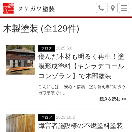
木製塗装 (全129件)
2025.5.8
ブログ
傷んだ木材も明るく再生！塗
膜形成塗料【キシラデコール
コンゾラン】で木部塗装
こんにちは！ 安心・信頼 塗り替え専門店タケ
ガワ塗装です。...
続きを読む
2023.10.2
ブログ
障害者施設様の不燃塗料塗装