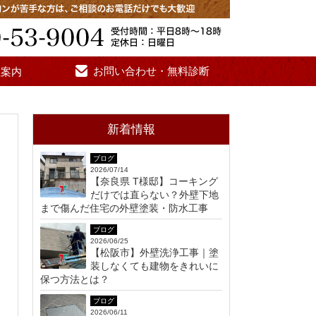
お問い合わせ・無料診断
社案内
新着情報
ブログ
2026/07/14
【奈良県 T様邸】コーキング
だけでは直らない？外壁下地
まで傷んだ住宅の外壁塗装・防水工事
ブログ
2026/06/25
【松阪市】外壁洗浄工事｜塗
装しなくても建物をきれいに
保つ方法とは？
ブログ
2026/06/11