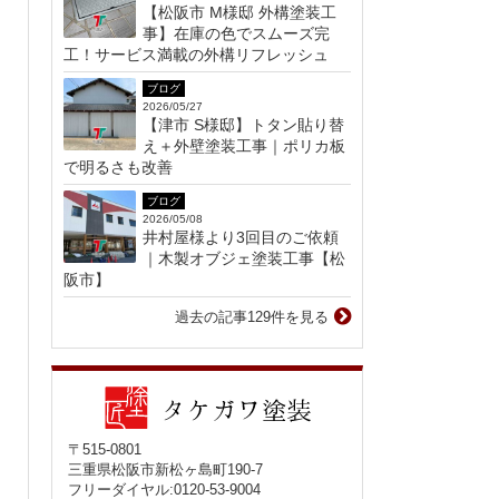
【松阪市 M様邸 外構塗装工
事】在庫の色でスムーズ完
工！サービス満載の外構リフレッシュ
ブログ
2026/05/27
【津市 S様邸】トタン貼り替
え＋外壁塗装工事｜ポリカ板
で明るさも改善
ブログ
2026/05/08
井村屋様より3回目のご依頼
｜木製オブジェ塗装工事【松
阪市】
過去の記事129件を見る
〒515-0801
三重県松阪市新松ヶ島町190-7
フリーダイヤル:0120-53-9004