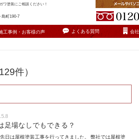
ガワ塗装にご相談ください！
町190-7
よくある質問
会
施工事例・お客様の声
29件）
.5.8
は足場なしでもできる？
先日は屋根塗装工事を行ってきました。 弊社では屋根塗