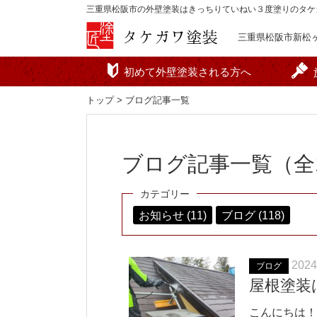
三重県松阪市の外壁塗装はきっちりていねい３度塗りのタケ
三重県松阪市新松ヶ島
初めて外壁塗装される方へ
トップ
> ブログ記事一覧
ブログ記事一覧（全1
カテゴリー
お知らせ (11)
ブログ (118)
2024
ブログ
屋根塗装
こんにちは！