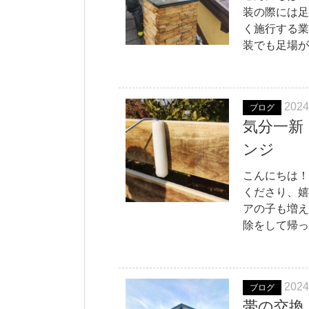
装の際には足
く施行する業
装でも足場が
2024
ブログ
気分一新
ンジ
こんにちは！
くださり、嬉
アの子も増え
除をして帰っ
2024
ブログ
帯の交換