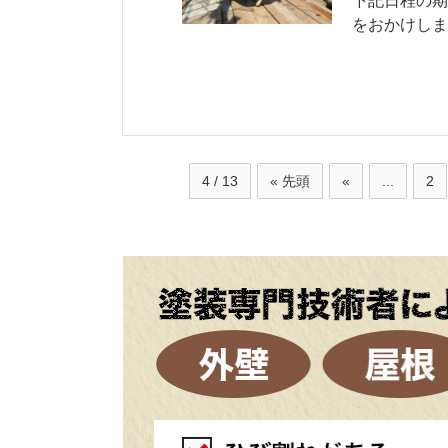
下記日程の期
をおかけします
4 / 13
« 先頭
«
...
2